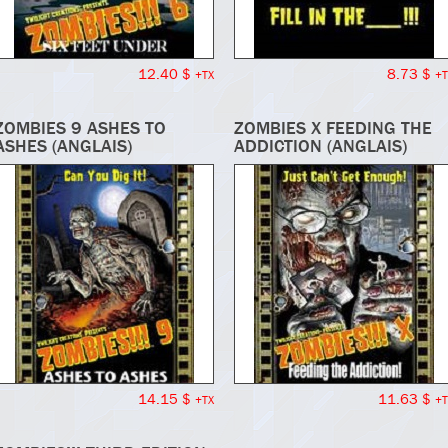
12.40 $
8.73 $
+TX
+T
ZOMBIES 9 ASHES TO
ZOMBIES X FEEDING THE
ASHES (ANGLAIS)
ADDICTION (ANGLAIS)
14.15 $
11.63 $
+TX
+T