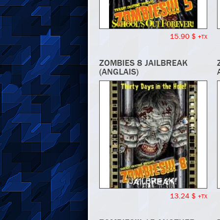
15.90 $
+TX
ZOMBIES 8 JAILBREAK
(ANGLAIS)
13.24 $
+TX