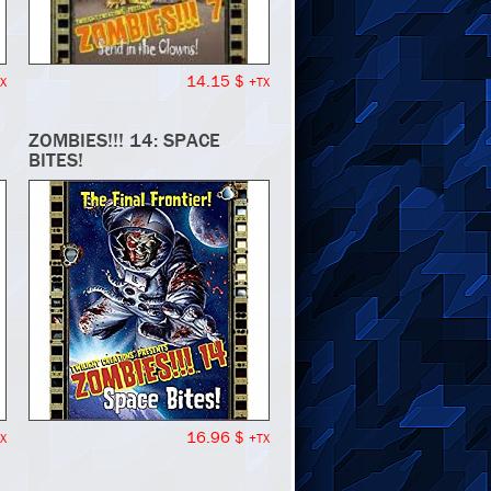
14.15 $
X
+TX
ZOMBIES!!! 14: SPACE
BITES!
16.96 $
X
+TX