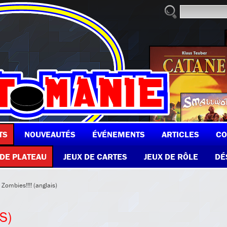
TS
NOUVEAUTÉS
ÉVÉNEMENTS
ARTICLES
CO
 DE PLATEAU
JEUX DE CARTES
JEUX DE RÔLE
DÉ
 Zombies!!!! (anglais)
S)