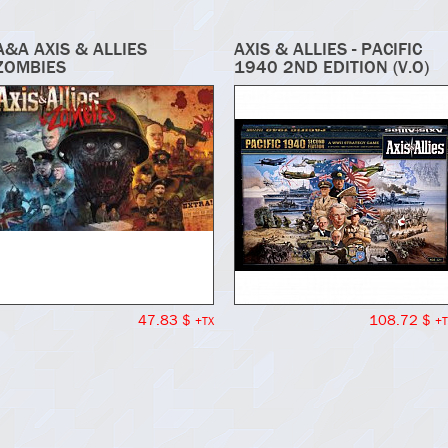
A&A AXIS & ALLIES
AXIS & ALLIES - PACIFIC
ZOMBIES
1940 2ND EDITION (V.O)
47.83 $
108.72 $
+TX
+T