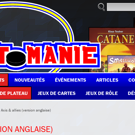
TS
NOUVEAUTÉS
ÉVÉNEMENTS
ARTICLES
CO
 DE PLATEAU
JEUX DE CARTES
JEUX DE RÔLE
DÉ
 Axis & allies (version anglaise)
SION ANGLAISE)