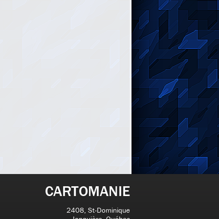
CARTOMANIE
2408, St-Dominique
Jonquière, Québec