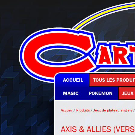
ACCUEIL
TOUS LES PRODUI
MAGIC
POKEMON
JEUX
Accueil
/
Produits
/
Jeux de plateau anglais
/
AXIS & ALLIES (VER