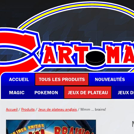
ACCUEIL
TOUS LES PRODUITS
NOUVEAUTÉS
MAGIC
POKEMON
JEUX DE PLATEAU
JEUX D
Accueil
/
Produits
/
Jeux de plateau anglais
/ Mmm ... brains!