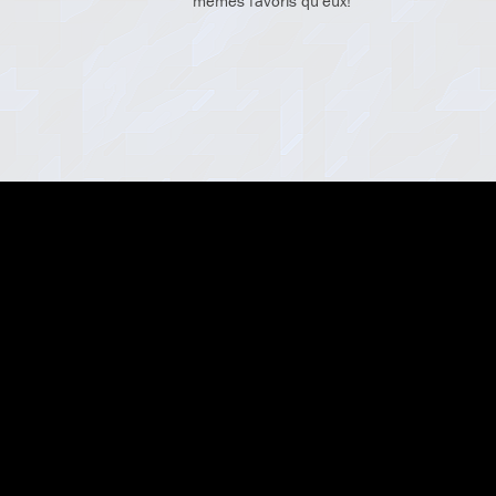
mêmes favoris qu'eux!