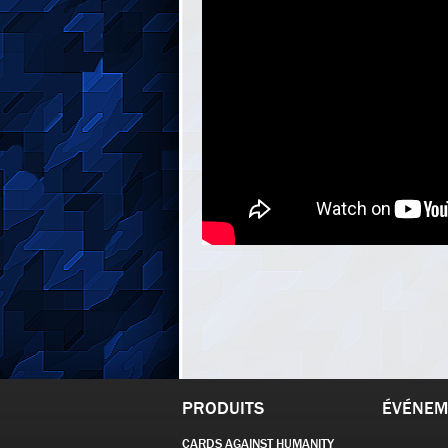
PRODUITS
ÉVÉNEM
CARDS AGAINST HUMANITY