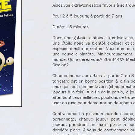
Aidez vos extra-terrestres favoris à se trou
Pour 2 à 5 joueurs, à partir de 7 ans
Durée: 15 minutes
Dans une galaxie lointaine, très lointaine
Une étoile noire va bientôt exploser et 
espèces d’extra-terrestres. Vous êtes en c
une nouvelle planète. Malheureusement, i
monde. Qui aiderez-vous? Z99944X? Mech
Ortolan?
Chaque joueur aura dans la partie 2 ou 3 e
terrestre est en bonne position à la fin de
ceux qui l’ont comme favoris (chaque extra-
joueurs à la fois). À la fin de la partie, le
attention! Les meilleures positions se trouv
user de ruse pour demeurer en deuxième ou
Contrairement à plusieurs jeux de course,
personnage, chaque joueur peut déplac
joueurs prendront un malin plaisir à p
dernière place. À vous de contrecarrer leu