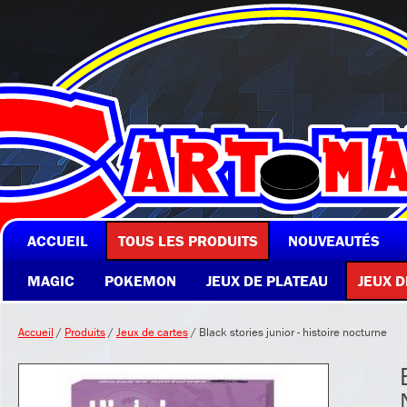
ACCUEIL
TOUS LES PRODUITS
NOUVEAUTÉS
MAGIC
POKEMON
JEUX DE PLATEAU
JEUX D
Accueil
/
Produits
/
Jeux de cartes
/ Black stories junior - histoire nocturne